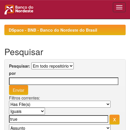
Skip
navigation
DSpace - BNB - Banco do Nordeste do Brasil
Pesquisar
Pesquisar:
por
Filtros correntes: