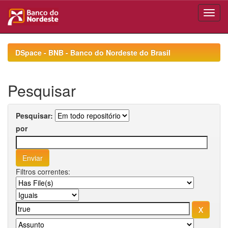
Skip
navigation
DSpace - BNB - Banco do Nordeste do Brasil
Pesquisar
Pesquisar:
por
Filtros correntes: