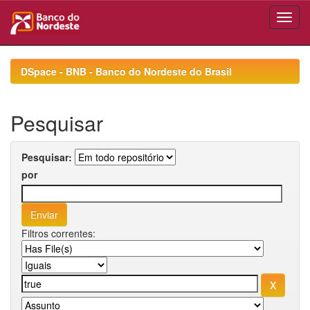
Skip
navigation
DSpace - BNB - Banco do Nordeste do Brasil
Pesquisar
Pesquisar:
por
Filtros correntes: