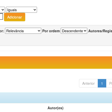
or:
Por ordem
Autores/Regi
Anterior
1
P
Autor(es)