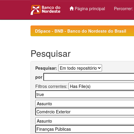
Página principal
Percorrer
Skip
navigation
DSpace - BNB - Banco do Nordeste do Brasil
Pesquisar
Pesquisar:
por
Filtros correntes: