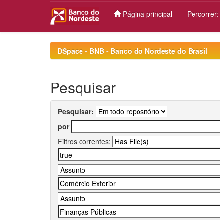
Página principal
Percorrer
Skip
navigation
DSpace - BNB - Banco do Nordeste do Brasil
Pesquisar
Pesquisar:
por
Filtros correntes: