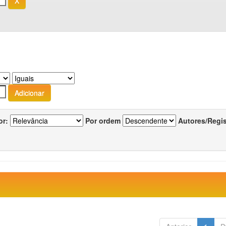
or:
Por ordem
Autores/Regi