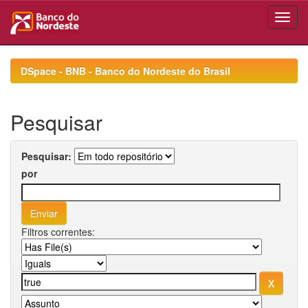
Skip
navigation
DSpace - BNB - Banco do Nordeste do Brasil
Pesquisar
Pesquisar:
por
Filtros correntes: