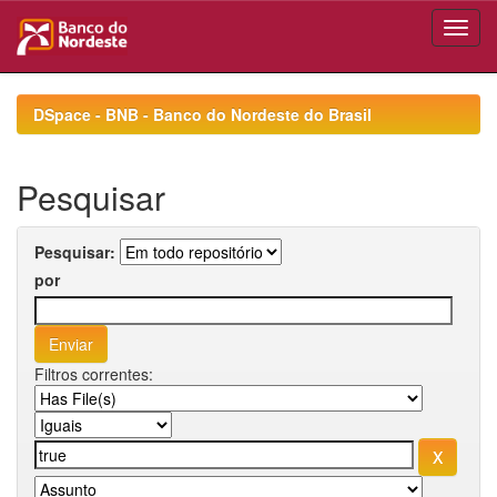
Skip
navigation
DSpace - BNB - Banco do Nordeste do Brasil
Pesquisar
Pesquisar:
por
Filtros correntes: