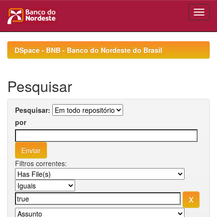
Skip
navigation
DSpace - BNB - Banco do Nordeste do Brasil
Pesquisar
Pesquisar:
por
Filtros correntes: