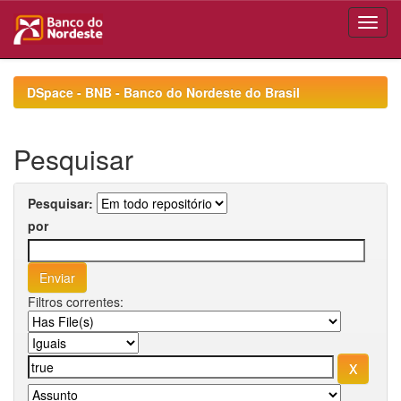
Skip
navigation
DSpace - BNB - Banco do Nordeste do Brasil
Pesquisar
Pesquisar:
por
Filtros correntes: