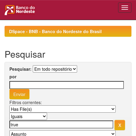
Skip
navigation
DSpace - BNB - Banco do Nordeste do Brasil
Pesquisar
Pesquisar:
por
Filtros correntes: