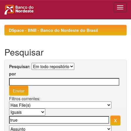
Skip
navigation
DSpace - BNB - Banco do Nordeste do Brasil
Pesquisar
Pesquisar:
por
Filtros correntes: