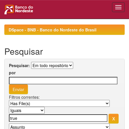
Skip
navigation
DSpace - BNB - Banco do Nordeste do Brasil
Pesquisar
Pesquisar:
por
Filtros correntes: