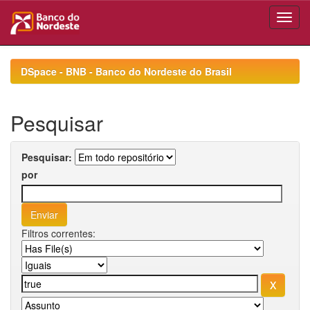
Skip
navigation
DSpace - BNB - Banco do Nordeste do Brasil
Pesquisar
Pesquisar:
por
Filtros correntes: