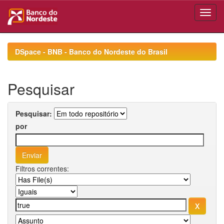
Skip
navigation
DSpace - BNB - Banco do Nordeste do Brasil
Pesquisar
Pesquisar:
por
Filtros correntes: