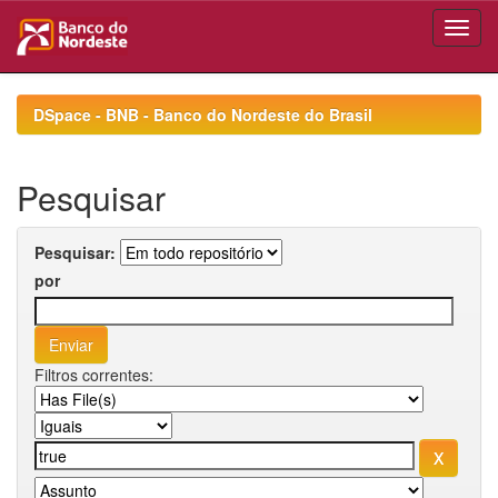
Skip
navigation
DSpace - BNB - Banco do Nordeste do Brasil
Pesquisar
Pesquisar:
por
Filtros correntes: