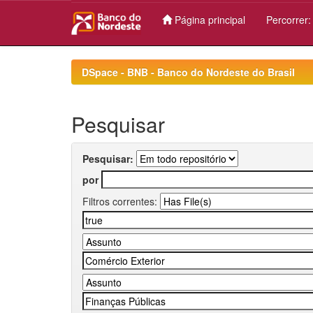
Página principal
Percorrer
Skip
navigation
DSpace - BNB - Banco do Nordeste do Brasil
Pesquisar
Pesquisar:
por
Filtros correntes: