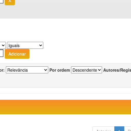
or:
Por ordem
Autores/Regi