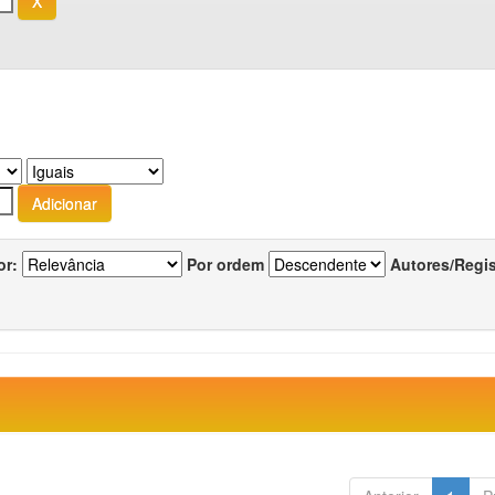
or:
Por ordem
Autores/Regi