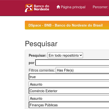
Página principal
Percorrer
Skip
navigation
DSpace - BNB - Banco do Nordeste do Brasil
Pesquisar
Pesquisar:
por
Filtros correntes: