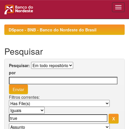
Skip
navigation
DSpace - BNB - Banco do Nordeste do Brasil
Pesquisar
Pesquisar:
por
Filtros correntes: