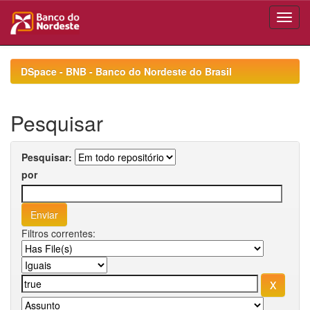
Skip
navigation
DSpace - BNB - Banco do Nordeste do Brasil
Pesquisar
Pesquisar:
por
Filtros correntes: