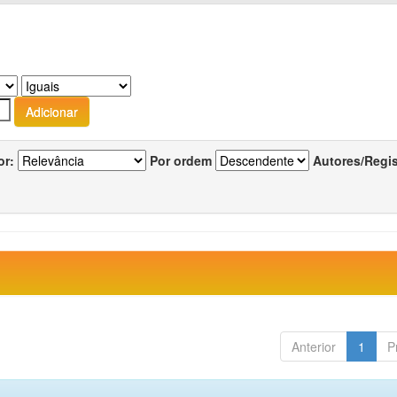
or:
Por ordem
Autores/Regi
Anterior
1
P