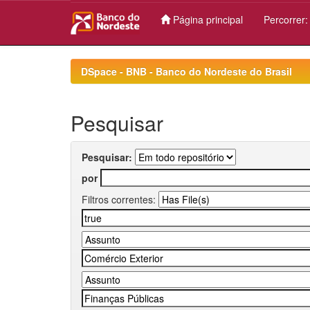
Página principal
Percorrer
Skip
navigation
DSpace - BNB - Banco do Nordeste do Brasil
Pesquisar
Pesquisar:
por
Filtros correntes: