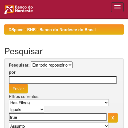
Skip
navigation
DSpace - BNB - Banco do Nordeste do Brasil
Pesquisar
Pesquisar:
por
Filtros correntes: