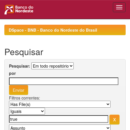
Skip
navigation
DSpace - BNB - Banco do Nordeste do Brasil
Pesquisar
Pesquisar:
por
Filtros correntes: