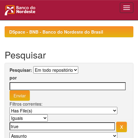
Skip
navigation
DSpace - BNB - Banco do Nordeste do Brasil
Pesquisar
Pesquisar:
por
Filtros correntes: