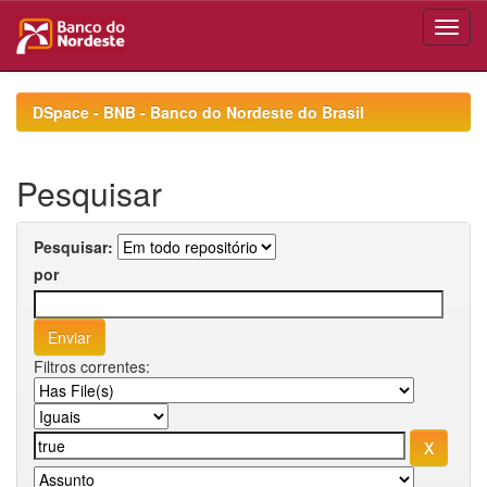
Skip
navigation
DSpace - BNB - Banco do Nordeste do Brasil
Pesquisar
Pesquisar:
por
Filtros correntes: