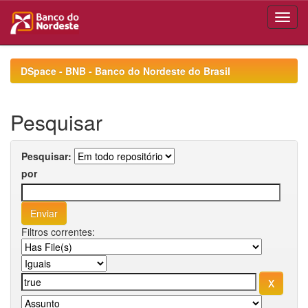
Skip
navigation
DSpace - BNB - Banco do Nordeste do Brasil
Pesquisar
Pesquisar:
por
Filtros correntes: