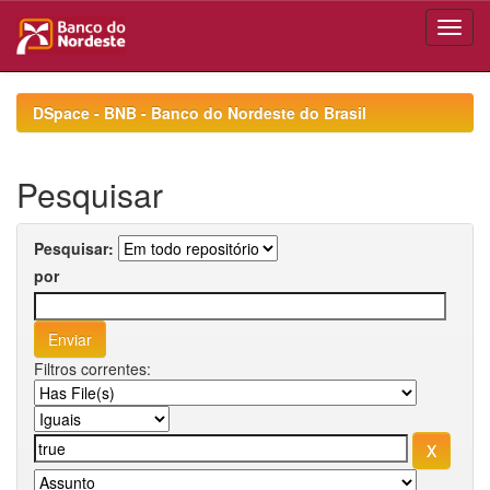
Skip
navigation
DSpace - BNB - Banco do Nordeste do Brasil
Pesquisar
Pesquisar:
por
Filtros correntes: