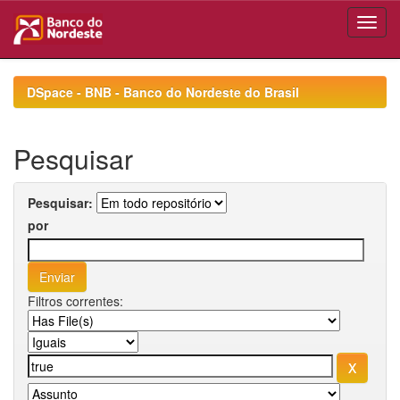
Skip
navigation
DSpace - BNB - Banco do Nordeste do Brasil
Pesquisar
Pesquisar:
por
Filtros correntes: