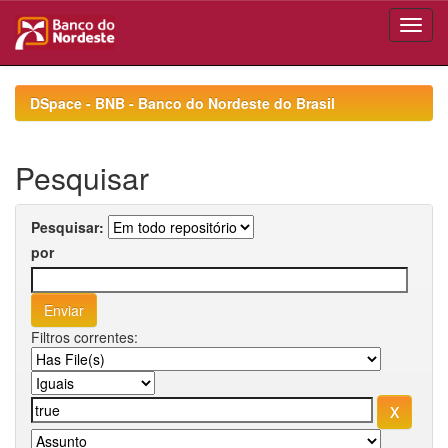
Skip
navigation
DSpace - BNB - Banco do Nordeste do Brasil
Pesquisar
Pesquisar:
por
Filtros correntes: