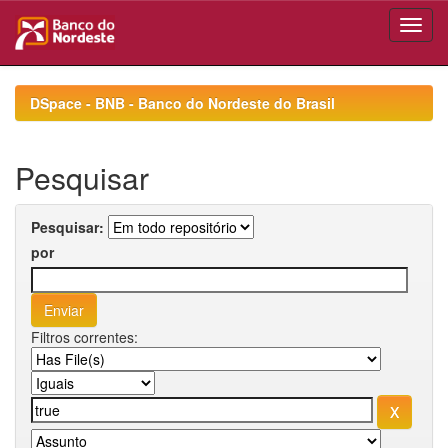
Skip
navigation
DSpace - BNB - Banco do Nordeste do Brasil
Pesquisar
Pesquisar:
por
Filtros correntes: