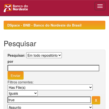
Skip
navigation
DSpace - BNB - Banco do Nordeste do Brasil
Pesquisar
Pesquisar:
por
Filtros correntes: