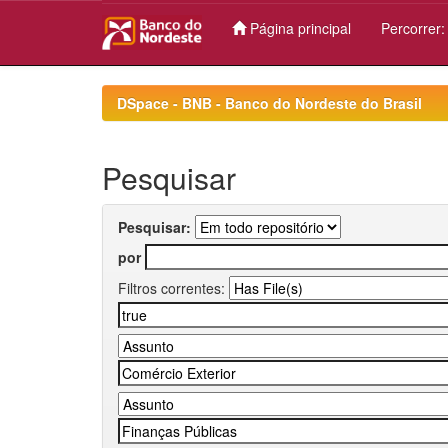
Página principal
Percorrer
Skip
navigation
DSpace - BNB - Banco do Nordeste do Brasil
Pesquisar
Pesquisar:
por
Filtros correntes: