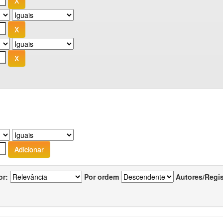
or:
Por ordem
Autores/Regi