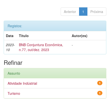
Anterior
1
Próxima
Registos:
Data
Título
Autor(es)
2023-
BNB Conjuntura Econômica,
-
10
n.77, out/dez. 2023
Refinar
Assunto
Atividade Indústrial
1
Turismo
1