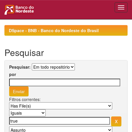
Skip
navigation
DSpace - BNB - Banco do Nordeste do Brasil
Pesquisar
Pesquisar:
por
Filtros correntes: