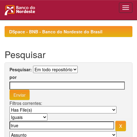
Skip
navigation
DSpace - BNB - Banco do Nordeste do Brasil
Pesquisar
Pesquisar:
por
Filtros correntes: