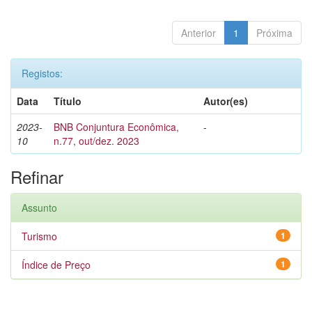
Anterior
1
Próxima
Registos:
Data
Título
Autor(es)
2023-
BNB Conjuntura Econômica,
-
10
n.77, out/dez. 2023
Refinar
Assunto
Turismo
1
Índice de Preço
1