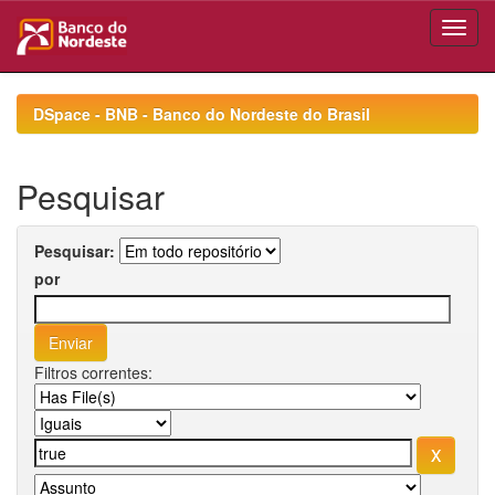
Skip
navigation
DSpace - BNB - Banco do Nordeste do Brasil
Pesquisar
Pesquisar:
por
Filtros correntes: