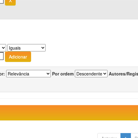
or:
Por ordem
Autores/Regi