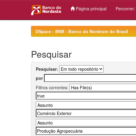
Página principal
Percorrer
Skip
navigation
DSpace - BNB - Banco do Nordeste do Brasil
Pesquisar
Pesquisar:
por
Filtros correntes: