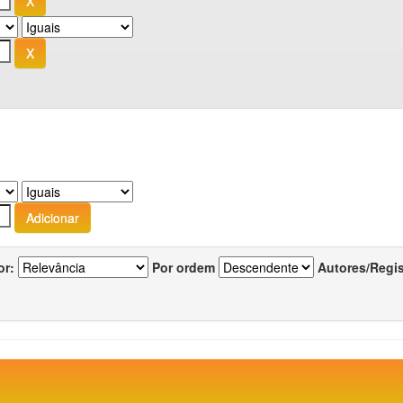
or:
Por ordem
Autores/Regi