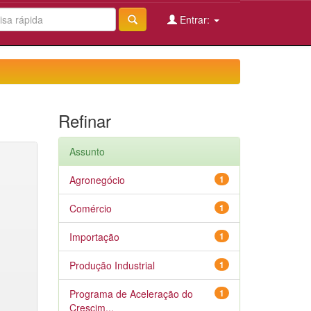
Entrar:
Refinar
Assunto
Agronegócio
1
Comércio
1
Importação
1
Produção Industrial
1
Programa de Aceleração do
1
Crescim...