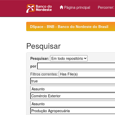
Página principal
Percorrer
Skip
navigation
DSpace - BNB - Banco do Nordeste do Brasil
Pesquisar
Pesquisar:
por
Filtros correntes: