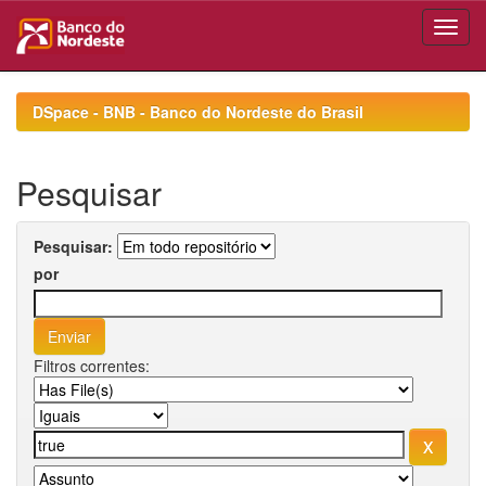
Skip
navigation
DSpace - BNB - Banco do Nordeste do Brasil
Pesquisar
Pesquisar:
por
Filtros correntes: