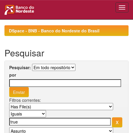
Skip
navigation
DSpace - BNB - Banco do Nordeste do Brasil
Pesquisar
Pesquisar:
por
Filtros correntes: