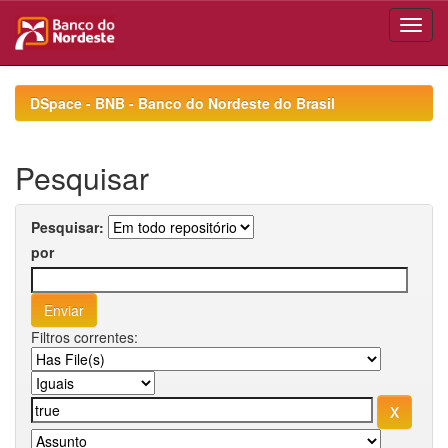
Skip
navigation
DSpace - BNB - Banco do Nordeste do Brasil
Pesquisar
Pesquisar:
por
Filtros correntes: