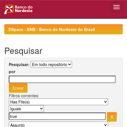
Skip
navigation
DSpace - BNB - Banco do Nordeste do Brasil
Pesquisar
Pesquisar:
por
Filtros correntes: