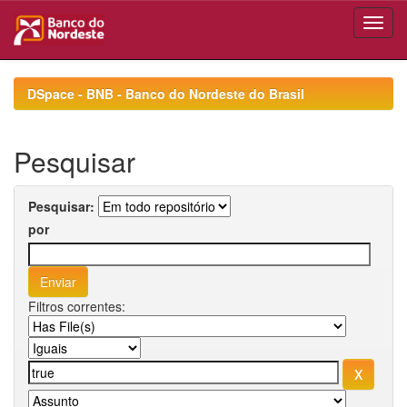
Skip
navigation
DSpace - BNB - Banco do Nordeste do Brasil
Pesquisar
Pesquisar:
por
Filtros correntes: