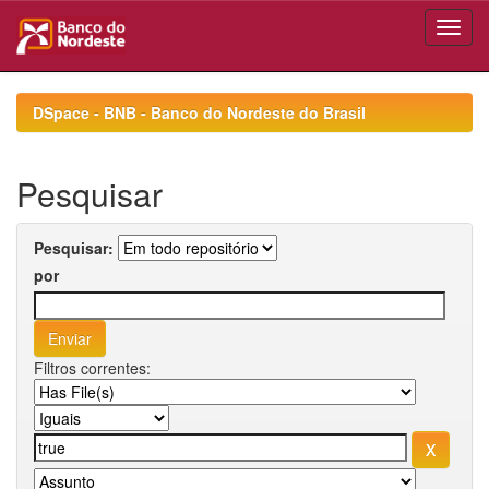
Skip
navigation
DSpace - BNB - Banco do Nordeste do Brasil
Pesquisar
Pesquisar:
por
Filtros correntes: