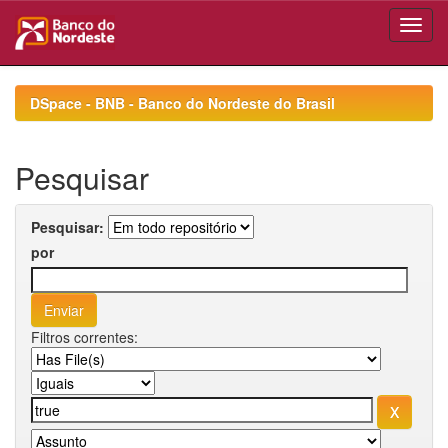
Skip
navigation
DSpace - BNB - Banco do Nordeste do Brasil
Pesquisar
Pesquisar:
por
Filtros correntes: