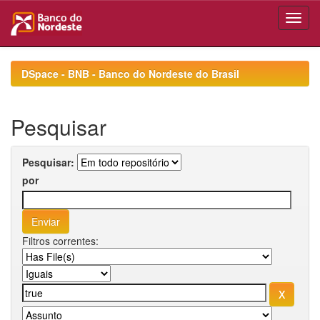
Skip
navigation
DSpace - BNB - Banco do Nordeste do Brasil
Pesquisar
Pesquisar:
por
Filtros correntes: