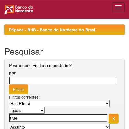
Skip
navigation
DSpace - BNB - Banco do Nordeste do Brasil
Pesquisar
Pesquisar:
por
Filtros correntes: