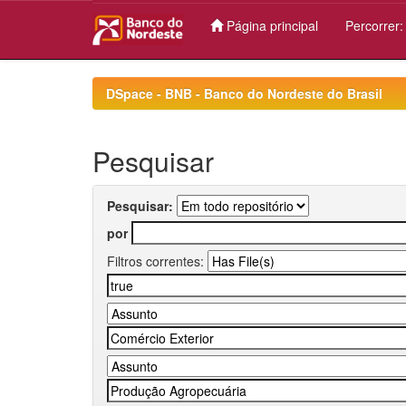
Página principal
Percorrer
Skip
navigation
DSpace - BNB - Banco do Nordeste do Brasil
Pesquisar
Pesquisar:
por
Filtros correntes: