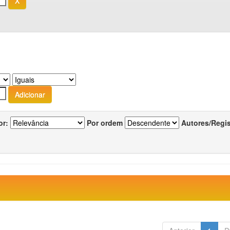
or:
Por ordem
Autores/Regi