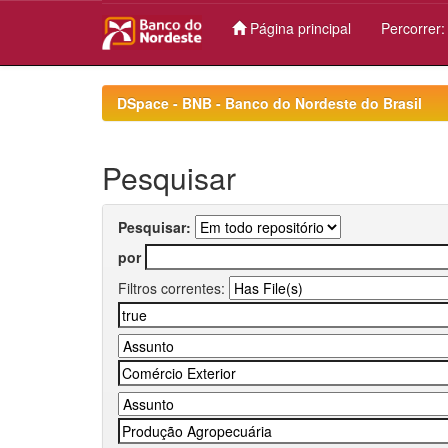
Página principal
Percorrer
Skip
navigation
DSpace - BNB - Banco do Nordeste do Brasil
Pesquisar
Pesquisar:
por
Filtros correntes: