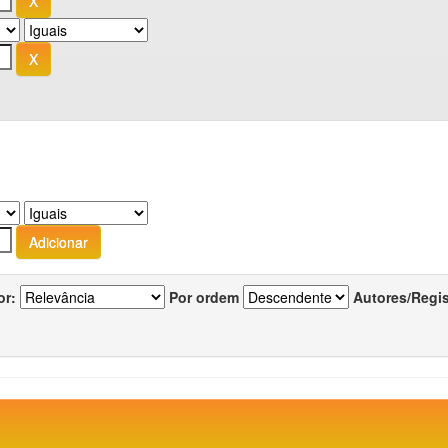
or:
Por ordem
Autores/Regi