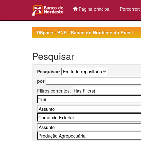
Página principal
Percorrer
Skip
navigation
DSpace - BNB - Banco do Nordeste do Brasil
Pesquisar
Pesquisar:
por
Filtros correntes: