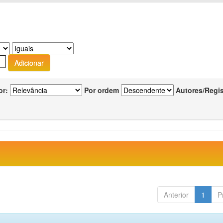
or:
Por ordem
Autores/Regi
Anterior
1
P