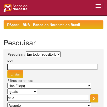
Skip
navigation
DSpace - BNB - Banco do Nordeste do Brasil
Pesquisar
Pesquisar:
por
Filtros correntes: