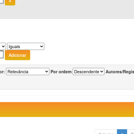
or:
Por ordem
Autores/Regi