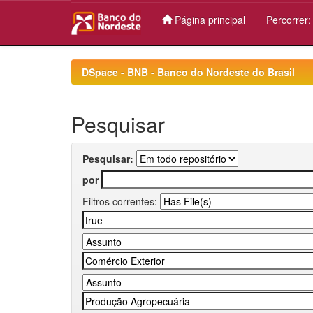
Página principal
Percorrer
Skip
navigation
DSpace - BNB - Banco do Nordeste do Brasil
Pesquisar
Pesquisar:
por
Filtros correntes: